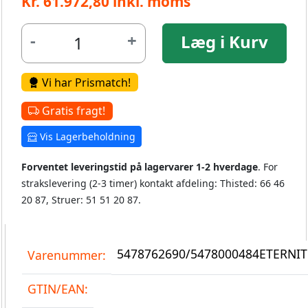
Kr. 61.972,80 inkl. moms
-
+
Læg i Kurv
Vi har Prismatch!
Gratis fragt!
Vis Lagerbeholdning
Forventet leveringstid på lagervarer 1-2 hverdage
. For
strakslevering (2-3 timer) kontakt afdeling: Thisted: 66 46
20 87, Struer: 51 51 20 87.
5478762690/5478000484ETERNIT
Varenummer:
GTIN/EAN: