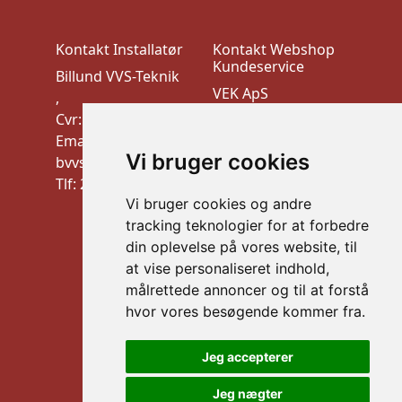
Kontakt Installatør
Kontakt Webshop
Kundeservice
Billund VVS-Teknik
VEK ApS
,
Trudsøvej 10, 7600
Cvr: 10910900
Struer
Email:
CVR:44526026
Vi bruger cookies
bvvstek@gmail.com
mail: info@vek.dk
Tlf: 20 32 21 09
TLF: Al henvendelse
Vi bruger cookies og andre
via mail
tracking teknologier for at forbedre
Information
din oplevelse på vores website, til
Handelsbetingelser
at vise personaliseret indhold,
B2B LOGIN
målrettede annoncer og til at forstå
hvor vores besøgende kommer fra.
Sikker betaling
Jeg accepterer
Jeg nægter