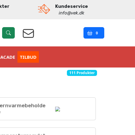
kter
Kundeservice
info@vek.dk
0
FACADE
TILBUD
111 Produkter
jernvarmebeholde
e