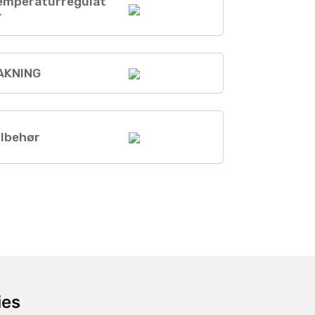
emperaturregulat
r
AKNING
ilbehør
ies
Information