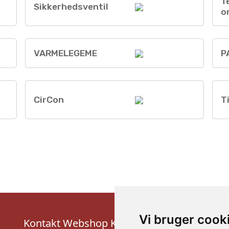
T
Sikkerhedsventil
o
VARMELEGEME
P
CirCon
T
Vi bruger cook
Kontakt Webshop Kundeservice