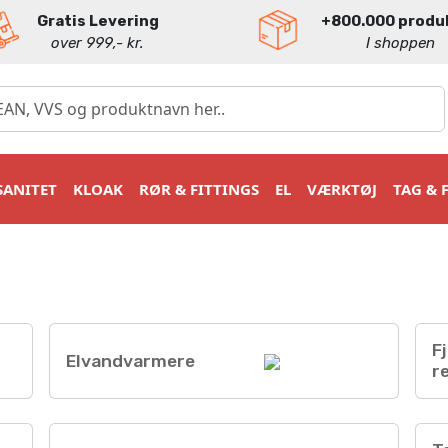
Gratis Levering
+800.000 produ
over 999,- kr.
I shoppen
SANITET
KLOAK
RØR & FITTINGS
EL
VÆRKTØJ
TAG & 
F
Elvandvarmere
r