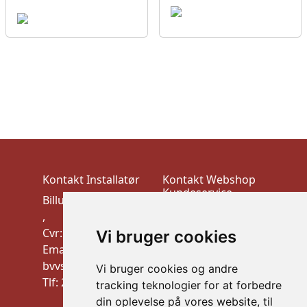
Kontakt Installatør
Kontakt Webshop
Kundeservice
Billund VVS-Teknik
VEK ApS
,
Trudsøvej 10, 7600
Cvr: 10910900
Vi bruger cookies
Struer
Email:
CVR:44526026
bvvstek@gmail.com
Vi bruger cookies og andre
mail: info@vek.dk
Tlf: 20 32 21 09
tracking teknologier for at forbedre
TLF: Al henvendelse
din oplevelse på vores website, til