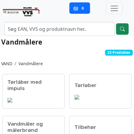
0
Vandmålere
23 Produkter
VAND
Vandmålere
Tørlåber med
Tørløber
impuls
Vandmåler og
Tilbehør
målerbrønd