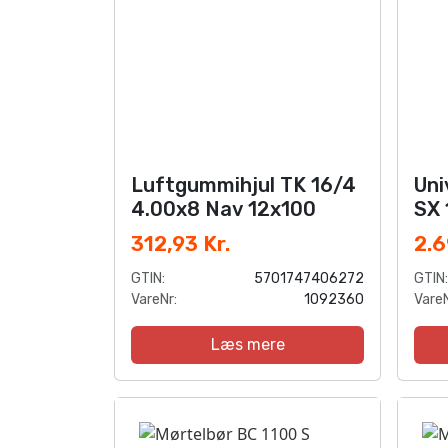
Luftgummihjul TK 16/4
Uni
4.00x8 Nav 12x100
SX 
312,93 Kr.
2.6
GTIN:
5701747406272
GTIN:
VareNr:
1092360
VareN
Læs mere