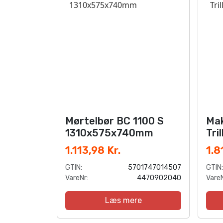
Mørtelbør BC 1100 S
Mak
1310x575x740mm
Tri
1.113,98 Kr.
1.8
GTIN:
5701747014507
GTIN:
VareNr:
4470902040
VareN
Læs mere