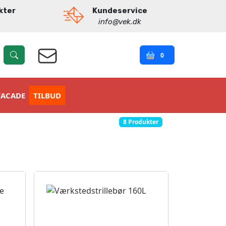
kter
Kundeservice
info@vek.dk
0
FACADE
TILBUD
8 Produkter