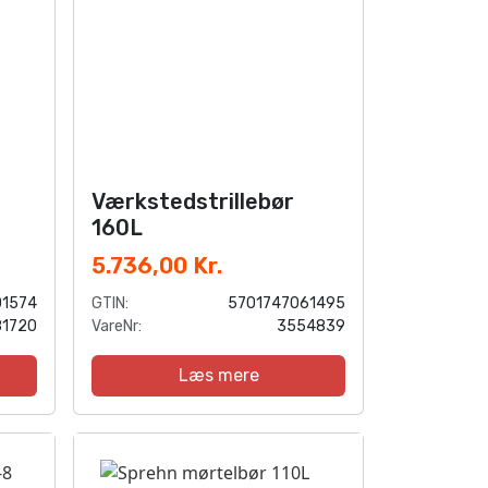
Værkstedstrillebør
160L
5.736,00 Kr.
01574
GTIN:
5701747061495
81720
VareNr:
3554839
Læs mere