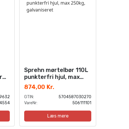
Sprehn mørtelbør 110L
r
punkterfri hjul, max
250kg, galvaniseret
874,00 Kr.
9632
GTIN:
5704587030270
4554
VareNr:
506111101
Læs mere