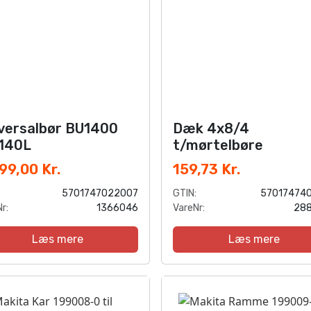
versalbør BU1400
Dæk 4x8/4
140L
t/mørtelbøre
99,00 Kr.
159,73 Kr.
5701747022007
GTIN:
57017474
r:
1366046
VareNr:
28
Læs mere
Læs mere