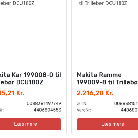
ita Kar 199008-0 til
Makita Ramme
llebør DCU180Z
199009-8 til Trillebø
DCU180Z
15,21 Kr.
2.216,20 Kr.
0088381497749
GTIN:
008838151
r:
4486804553
VareNr:
448680
Læs mere
Læs mere