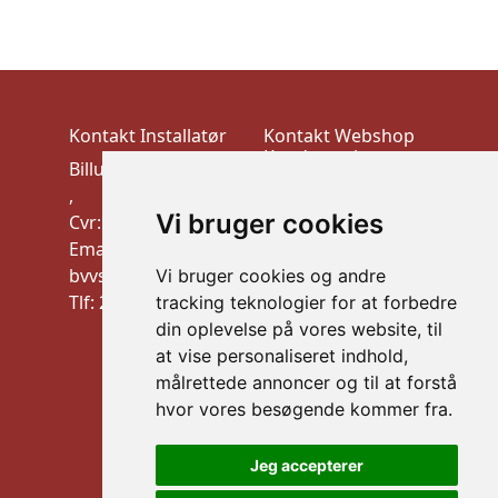
Kontakt Installatør
Kontakt Webshop
Kundeservice
Billund VVS-Teknik
VEK ApS
,
Trudsøvej 10, 7600
Vi bruger cookies
Cvr: 10910900
Struer
Email:
CVR:44526026
bvvstek@gmail.com
Vi bruger cookies og andre
mail: info@vek.dk
Tlf: 20 32 21 09
tracking teknologier for at forbedre
TLF: Al henvendelse
din oplevelse på vores website, til
via mail
at vise personaliseret indhold,
Information
målrettede annoncer og til at forstå
Handelsbetingelser
hvor vores besøgende kommer fra.
B2B LOGIN
Jeg accepterer
Sikker betaling