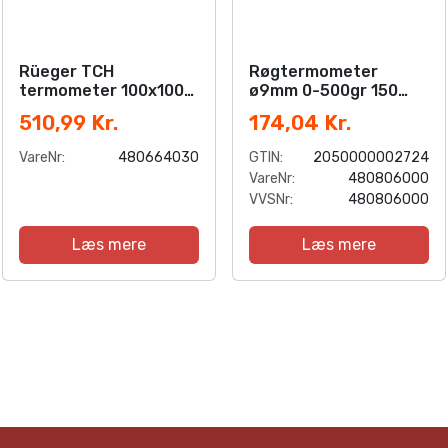
Rüeger TCH
Røgtermometer
termometer 100x100
ø9mm 0-500gr 150
mm. Rustfrit stål,
t/6x150
510,99 Kr.
174,04 Kr.
frontring i aluminium.
0-120°C
VareNr:
480664030
GTIN:
2050000002724
VareNr:
480806000
VVSNr:
480806000
Læs mere
Læs mere