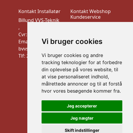
Kontakt Installatør
Kontakt Webshop
Kundeservice
Billund VVS-Teknik
VEK ApS
,
Trudsøvej 10, 7600
Cvr: 10910900
Struer
Vi bruger cookies
Email:
CVR:44526026
bvvstek@gmail.com
mail: info@vek.dk
Vi bruger cookies og andre
Tlf: 20 32 21 09
TLF: Al henvendelse
tracking teknologier for at forbedre
via mail
din oplevelse på vores website, til
Information
at vise personaliseret indhold,
Handelsbetingelser
målrettede annoncer og til at forstå
B2B LOGIN
hvor vores besøgende kommer fra.
Sikker betaling
Jeg accepterer
Jeg nægter
Skift indstillinger