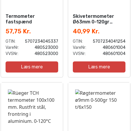
Termometer
Skivetermometer
fastspænd
Ø63mm 0-120gr
m/lomme
57,75 Kr.
40,99 Kr.
GTIN:
5707234045337
GTIN:
5707234041254
VareNr:
480523000
VareNr:
480601004
VVSNr:
480523000
VVSNr:
480601004
Læs mere
Læs mere