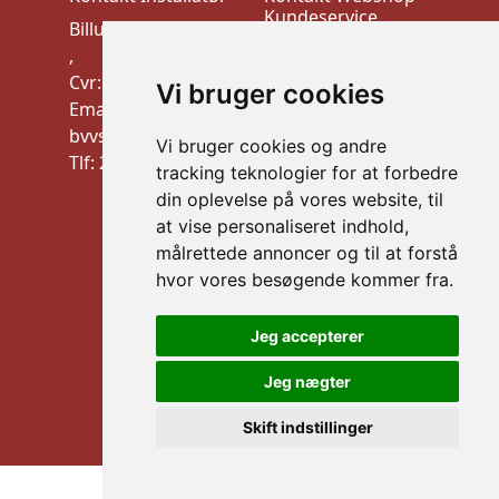
Kundeservice
Billund VVS-Teknik
VEK ApS
,
Trudsøvej 10, 7600
Cvr: 10910900
Vi bruger cookies
Struer
Email:
CVR:44526026
bvvstek@gmail.com
Vi bruger cookies og andre
mail: info@vek.dk
Tlf: 20 32 21 09
tracking teknologier for at forbedre
TLF: Al henvendelse
din oplevelse på vores website, til
via mail
at vise personaliseret indhold,
Information
målrettede annoncer og til at forstå
Handelsbetingelser
hvor vores besøgende kommer fra.
B2B LOGIN
Jeg accepterer
Sikker betaling
Jeg nægter
Skift indstillinger