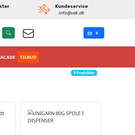
kter
Kundeservice
info@vek.dk
0
FACADE
TILBUD
9 Produkter