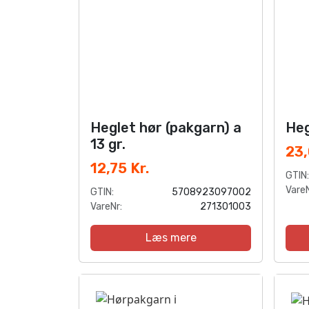
Heglet hør (pakgarn) a
Heg
13 gr.
23,
12,75 Kr.
GTIN:
VareN
GTIN:
5708923097002
VareNr:
271301003
Læs mere