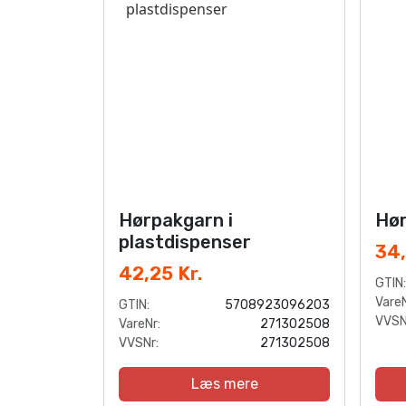
Hørpakgarn i
Hør
plastdispenser
34,
42,25 Kr.
GTIN:
VareN
GTIN:
5708923096203
VVSN
VareNr:
271302508
VVSNr:
271302508
Læs mere