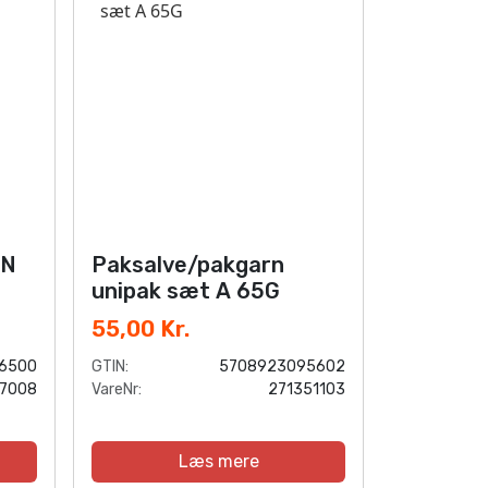
RN
Paksalve/pakgarn
unipak sæt A 65G
55,00 Kr.
6500
GTIN:
5708923095602
07008
VareNr:
271351103
Læs mere