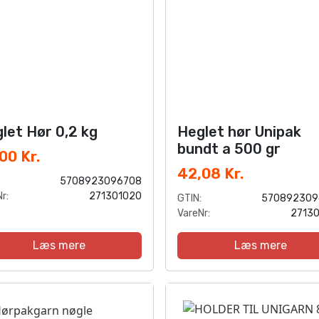
let Hør 0,2 kg
Heglet hør Unipak
bundt a 500 gr
00 Kr.
42,08 Kr.
5708923096708
r:
271301020
GTIN:
570892309
VareNr:
2713
Læs mere
Læs mere