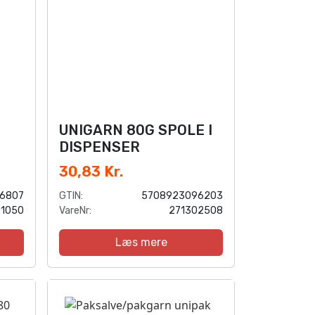
UNIGARN 80G SPOLE I
DISPENSER
30,83 Kr.
6807
GTIN:
5708923096203
01050
VareNr:
271302508
Læs mere