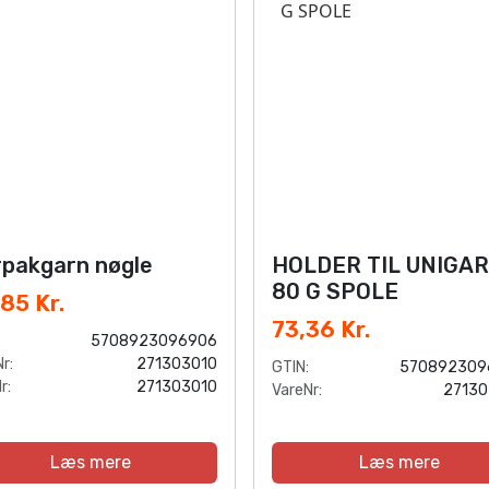
pakgarn nøgle
HOLDER TIL UNIGA
80 G SPOLE
85 Kr.
73,36 Kr.
5708923096906
r:
271303010
GTIN:
570892309
r:
271303010
VareNr:
2713
Læs mere
Læs mere