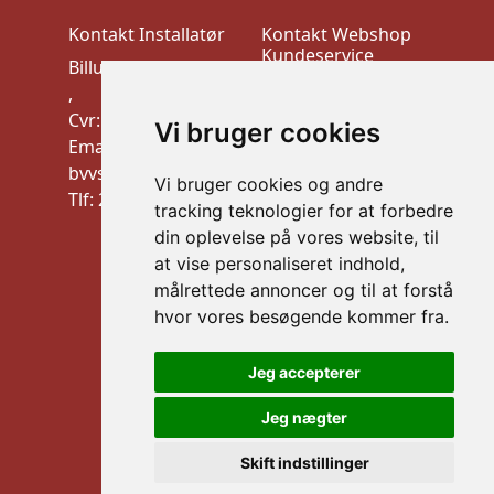
Kontakt Installatør
Kontakt Webshop
Kundeservice
Billund VVS-Teknik
VEK ApS
,
Trudsøvej 10, 7600
Cvr: 10910900
Vi bruger cookies
Struer
Email:
CVR:44526026
bvvstek@gmail.com
Vi bruger cookies og andre
mail: info@vek.dk
Tlf: 20 32 21 09
tracking teknologier for at forbedre
TLF: Al henvendelse
din oplevelse på vores website, til
via mail
at vise personaliseret indhold,
Information
målrettede annoncer og til at forstå
Handelsbetingelser
hvor vores besøgende kommer fra.
B2B LOGIN
Jeg accepterer
Sikker betaling
Jeg nægter
Skift indstillinger