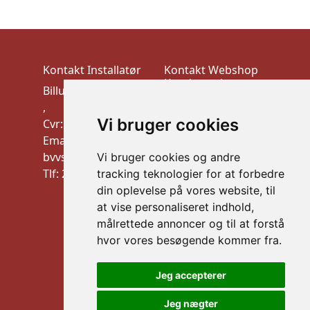
Kontakt Installatør
Kontakt Webshop
Kundeservice
Billund VVS-Teknik
VEK ApS
,
Trudsøvej 10, 7600
Vi bruger cookies
Cvr: 10910900
Struer
Email:
CVR:44526026
bvvstek@gmail.com
Vi bruger cookies og andre
mail: info@vek.dk
Tlf: 20 32 21 09
tracking teknologier for at forbedre
TLF: Al henvendelse
din oplevelse på vores website, til
via mail
at vise personaliseret indhold,
Information
målrettede annoncer og til at forstå
Handelsbetingelser
hvor vores besøgende kommer fra.
B2B LOGIN
Jeg accepterer
Sikker betaling
Jeg nægter