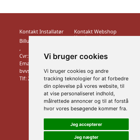
Kontakt Installatør
Kontakt Webshop
Kundeservice
Billund VVS-Teknik
VEK ApS
,
Trudsøvej 10, 7600
Vi bruger cookies
Cvr: 10910900
Struer
Email:
CVR:44526026
bvvstek@gmail.com
Vi bruger cookies og andre
mail: info@vek.dk
Tlf: 20 32 21 09
tracking teknologier for at forbedre
TLF: Al henvendelse
din oplevelse på vores website, til
via mail
at vise personaliseret indhold,
Information
målrettede annoncer og til at forstå
Handelsbetingelser
hvor vores besøgende kommer fra.
B2B LOGIN
Jeg accepterer
Sikker betaling
Jeg nægter