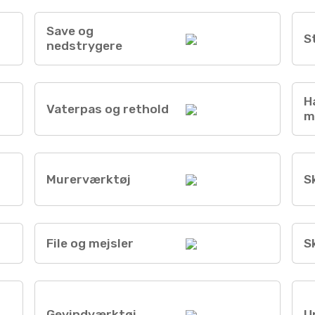
Save og
S
nedstrygere
H
Vaterpas og rethold
m
Murerværktøj
S
File og mejsler
S
Gevindværktøj
U