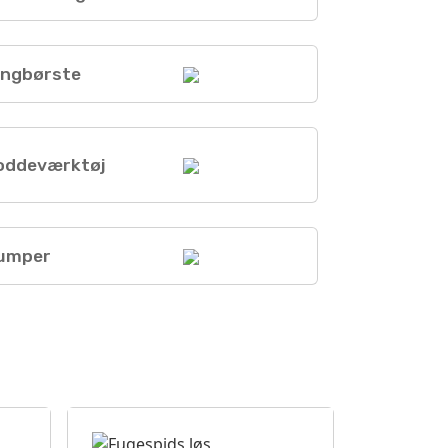
ingbørste
oddeværktøj
umper