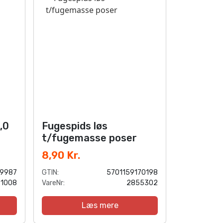
,0
Fugespids løs
t/fugemasse poser
8,90 Kr.
9987
GTIN:
5701159170198
91008
VareNr:
2855302
Læs mere