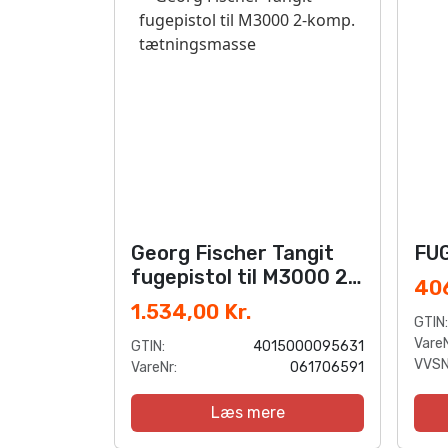
Georg Fischer Tangit
FUG
fugepistol til M3000 2-
406
komp. tætningsmasse
1.534,00 Kr.
GTIN:
VareN
GTIN:
4015000095631
VVSN
VareNr:
061706591
Læs mere