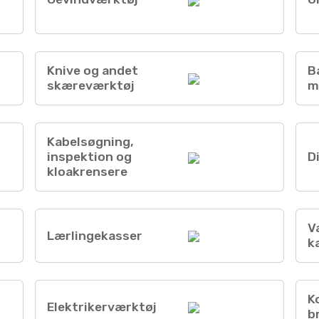
Knive og andet
B
skæreværktøj
m
Kabelsøgning,
inspektion og
D
kloakrensere
V
Lærlingekasser
k
K
Elektrikerværktøj
b