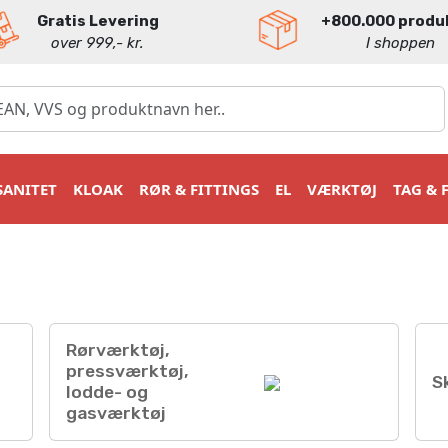
Gratis Levering
+800.000 produ
over 999,- kr.
I shoppen
SANITET
KLOAK
RØR & FITTINGS
EL
VÆRKTØJ
TAG & 
Rørværktøj,
pressværktøj,
S
lodde- og
gasværktøj