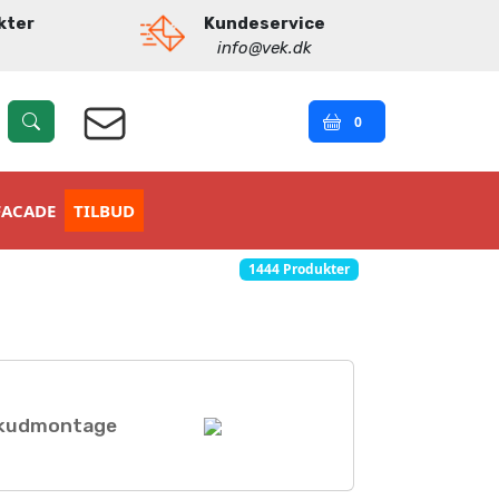
kter
Kundeservice
info@vek.dk
0
FACADE
TILBUD
1444 Produkter
kudmontage