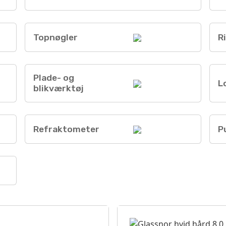
Topnøgler
R
Plade- og
L
blikværktøj
Refraktometer
P