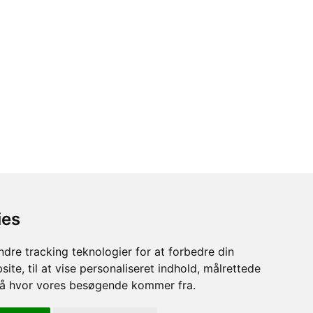
ies
Information
Handelsbetingelser
dre tracking teknologier for at forbedre din
B2B LOGIN
ite, til at vise personaliseret indhold, målrettede
stå hvor vores besøgende kommer fra.
Sikker betaling