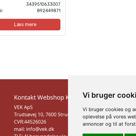
3439510633007
r:
892449871
Læs mere
Vi bruger cook
Kontakt Webshop Kundeservice
VEK ApS
Vi bruger cookies og an
Trudsøvej 10, 7600 Struer
oplevelse på vores webs
CVR:44526026
annoncer og til at for
mail: info@vek.dk