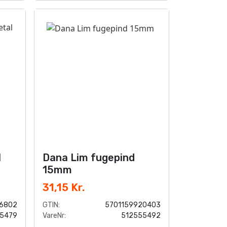
l
Dana Lim fugepind
15mm
31,15 Kr.
16802
GTIN:
5701159920403
5479
VareNr:
512555492