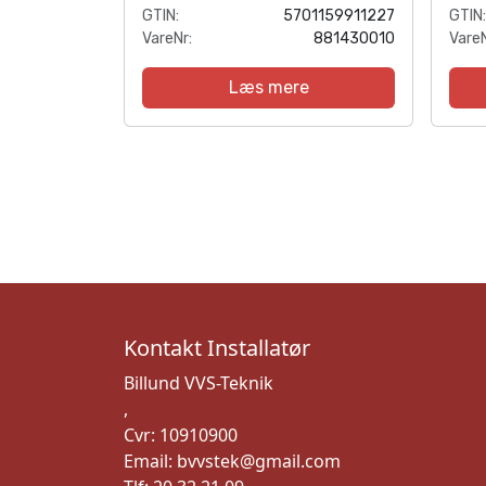
GTIN:
5701159911227
GTIN:
VareNr:
881430010
VareN
Læs mere
Kontakt Installatør
Billund VVS-Teknik
,
Cvr: 10910900
Email: bvvstek@gmail.com