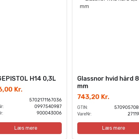
EPISTOL H14 0,3L
Glassnor hvid hård 8
mm
,00 Kr.
743,20 Kr.
5702171167036
r:
0997540987
GTIN:
570905708
r:
900043006
VareNr:
2711
Læs mere
Læs mere