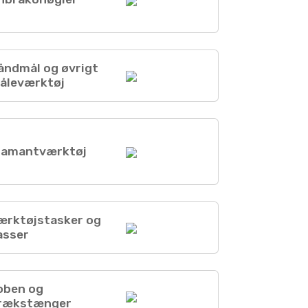
åndmål og øvrigt
åleværktøj
iamantværktøj
ærktøjstasker og
asser
oben og
rækstænger