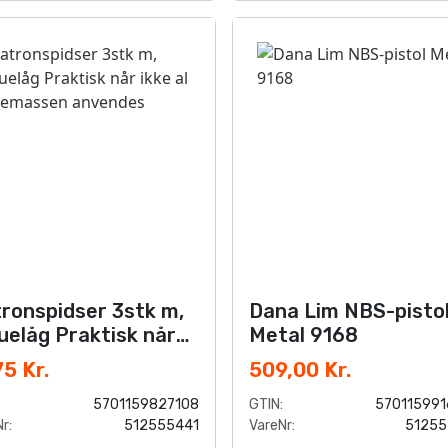
ronspidser 3stk m,
Dana Lim NBS-pisto
uelåg Praktisk når
Metal 9168
e al fugemassen
75 Kr.
509,00 Kr.
vendes
5701159827108
GTIN:
57011599
r:
512555441
VareNr:
51255