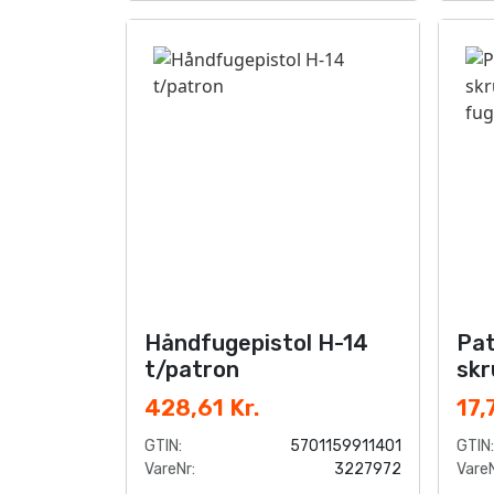
Håndfugepistol H-14
Pat
t/patron
skr
ikk
428,61 Kr.
17,
an
GTIN:
5701159911401
GTIN:
VareNr:
3227972
VareN