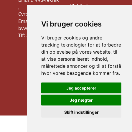
Billund VVS-Teknik
VEK ApS
,
Trudsøvej 10, 7600
Cvr: 10910900
Struer
Email:
Vi bruger cookies
CVR:44526026
bvvstek@gmail.com
mail: info@vek.dk
Tlf: 20 32 21 09
Vi bruger cookies og andre
TLF: Al henvendelse
tracking teknologier for at forbedre
via mail
din oplevelse på vores website, til
Information
at vise personaliseret indhold,
Handelsbetingelser
målrettede annoncer og til at forstå
B2B LOGIN
hvor vores besøgende kommer fra.
Sikker betaling
Jeg accepterer
Jeg nægter
Skift indstillinger