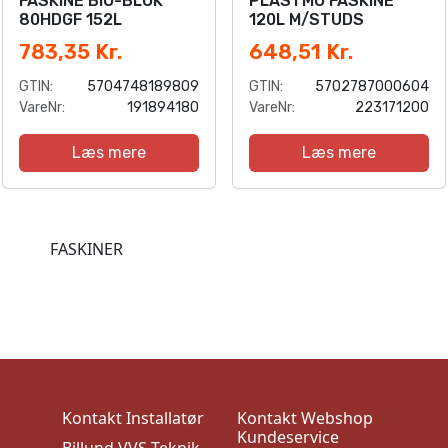
FASKINE BIO-BLOK
PLASTMO FASKINE
80HDGF 152L
120L M/STUDS
783,35 Kr.
648,51 Kr.
GTIN:
5704748189809
GTIN:
5702787000604
VareNr:
191894180
VareNr:
223171200
Læs mere
Læs mere
FASKINER
Kontakt Installatør
Kontakt Webshop
Kundeservice