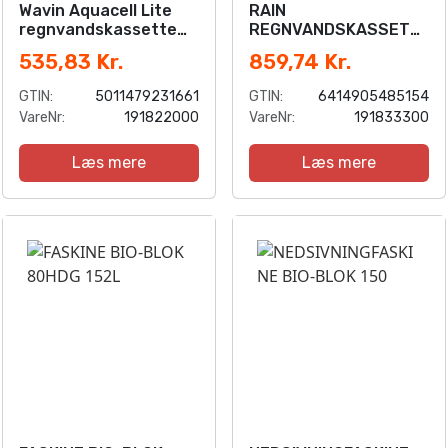
Wavin Aquacell Lite
RAIN
regnvandskassette
REGNVANDSKASSETT
187ltr.
E, 285L
535,83 Kr.
859,74 Kr.
400x500x1000mm, PP.
Sort
GTIN:
5011479231661
GTIN:
6414905485154
VareNr:
191822000
VareNr:
191833300
Læs mere
Læs mere