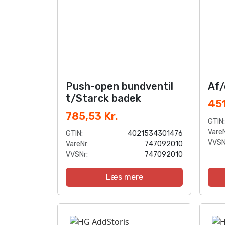
Push-open bundventil
Af/
t/Starck badek
451
785,53 Kr.
GTIN:
VareN
GTIN:
4021534301476
VVSN
VareNr:
747092010
VVSNr:
747092010
Læs mere