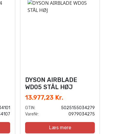
DYSON AIRBLADE
WD05 STÅL HØJ
13.977,23 Kr.
34101
GTIN:
5025155034279
4107
VareNr:
0979034275
Læs mere