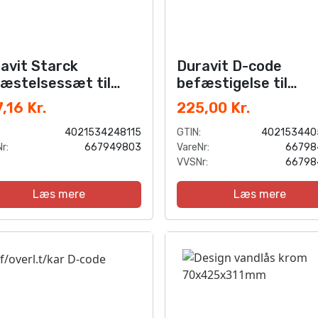
avit Starck
Duravit D-code
æstelsessæt til
befæstigelse til
dekar
badekar
,16 Kr.
225,00 Kr.
4021534248115
GTIN:
402153440
r:
667949803
VareNr:
66798
VVSNr:
66798
Læs mere
Læs mere