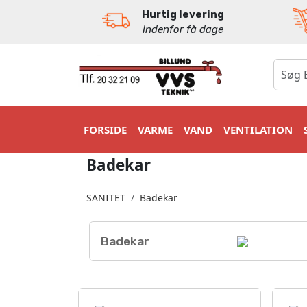
Hurtig levering
Indenfor få dage
0
FORSIDE
VARME
VAND
VENTILATION
Badekar
SANITET
Badekar
Badekar