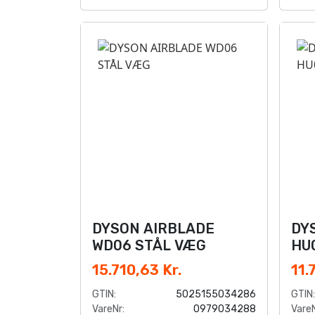
DYSON AIRBLADE
DY
WD06 STÅL VÆG
HU
15.710,63 Kr.
11.
GTIN:
5025155034286
GTIN:
VareNr:
0979034288
VareN