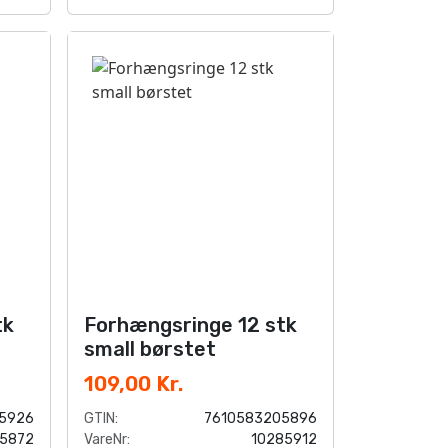
tk
Forhængsringe 12 stk
small børstet
109,00 Kr.
5926
GTIN:
7610583205896
5872
VareNr:
10285912