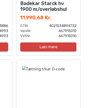
Badekar Starck hv
1900 m/overløbshul
11.990,68 Kr.
3886
GTIN:
4021534894732
4993
VareNr:
667915010
4993
VVSNr:
667915010
Læs mere