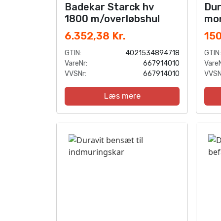
Badekar Starck hv
Dur
1800 m/overløbshul
mo
ml.
6.352,38 Kr.
150
GTIN:
4021534894718
GTIN:
VareNr:
667914010
VareN
VVSNr:
667914010
VVSN
Læs mere