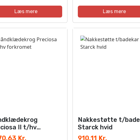
Læs mere
Læs mere
ndklædekrog
Nakkestøtte t/bade
ciosa II t/hv
Starck hvid
rkromet
70,63 Kr.
910,11 Kr.