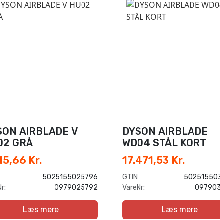
SON AIRBLADE V
DYSON AIRBLADE
02 GRÅ
WD04 STÅL KORT
15,66 Kr.
17.471,53 Kr.
5025155025796
GTIN:
50251550
r:
0979025792
VareNr:
097903
Læs mere
Læs mere