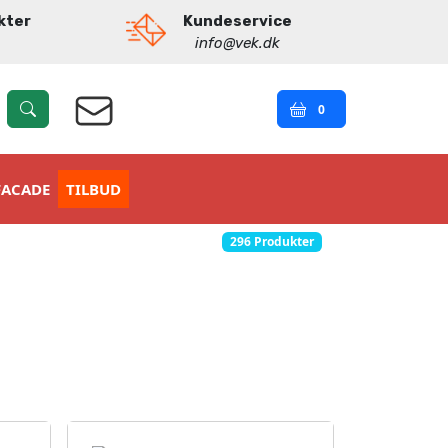
kter
Kundeservice
info@vek.dk
0
FACADE
TILBUD
296 Produkter