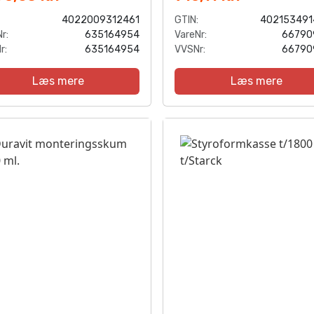
4022009312461
GTIN:
402153491
r:
635164954
VareNr:
66790
r:
635164954
VVSNr:
66790
Læs mere
Læs mere