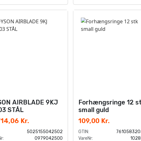
SON AIRBLADE 9KJ
Forhængsringe 12 s
03 STÅL
small guld
714,06 Kr.
109,00 Kr.
5025155042502
GTIN:
761058320
r:
0979042500
VareNr:
1028