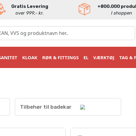
Gratis Levering
+800.000 produ
over 999,- kr.
I shoppen
SANITET
KLOAK
RØR & FITTINGS
EL
VÆRKTØJ
TAG & 
Tilbehør til badekar