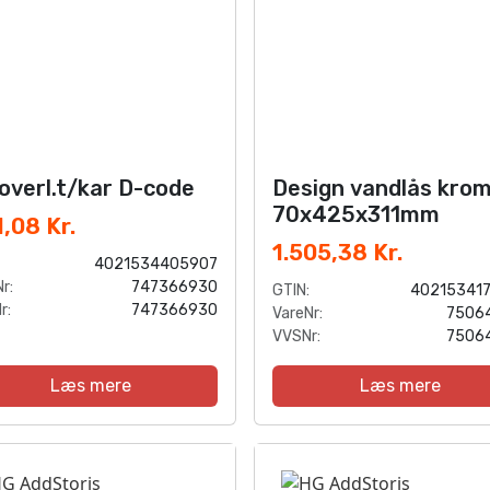
overl.t/kar D-code
Design vandlås kro
70x425x311mm
,08 Kr.
1.505,38 Kr.
4021534405907
r:
747366930
GTIN:
40215341
r:
747366930
VareNr:
7506
VVSNr:
7506
Læs mere
Læs mere