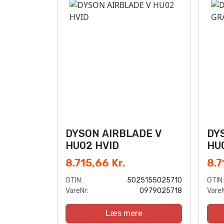
DYSON AIRBLADE V
DY
HU02 HVID
HU
8.715,66 Kr.
8.7
GTIN:
5025155025710
GTIN:
VareNr:
0979025718
VareN
Læs mere