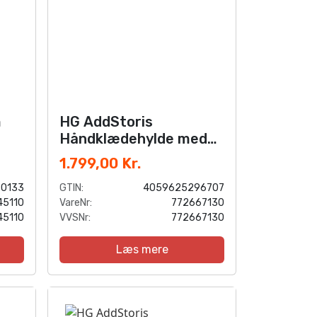
m
HG AddStoris
Håndklædehylde med
håndklædestang, Mat
1.799,00 Kr.
hvid
70133
GTIN:
4059625296707
45110
VareNr:
772667130
45110
VVSNr:
772667130
Læs mere