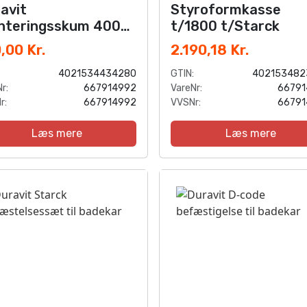
avit
Styroformkasse
nteringsskum 400
t/1800 t/Starck
,00 Kr.
2.190,18 Kr.
4021534434280
GTIN:
402153482
r:
667914992
VareNr:
66791
r:
667914992
VVSNr:
66791
Læs mere
Læs mere