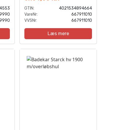
4553
GTIN:
4021534894664
9990
VareNr:
667911010
9990
VVSNr:
667911010
Læs mere