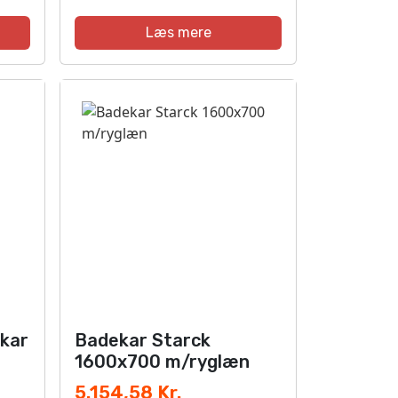
Læs mere
kar
Badekar Starck
1600x700 m/ryglæn
5.154,58 Kr.