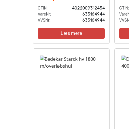
GTIN:
4022009312454
GTIN:
VareNr:
635164944
VareN
VVSNr:
635164944
VVSN
Læs mere