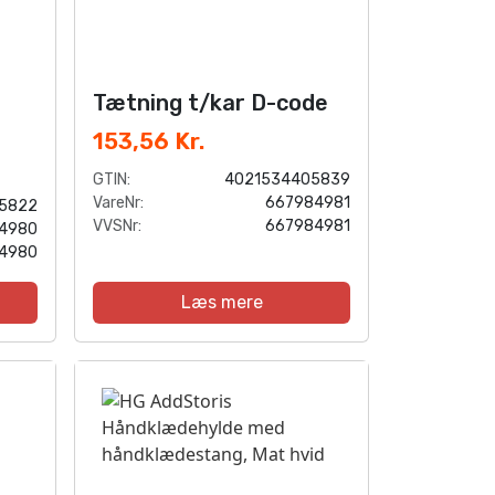
Tætning t/kar D-code
153,56 Kr.
GTIN:
4021534405839
VareNr:
667984981
5822
VVSNr:
667984981
4980
4980
Læs mere