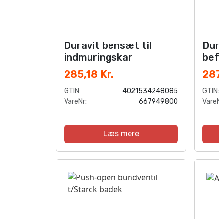
Duravit bensæt til
Dur
indmuringskar
bef
ba
285,18 Kr.
287
GTIN:
4021534248085
GTIN:
VareNr:
667949800
VareN
Læs mere