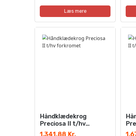
Læs mere
Håndklædekrog
Hå
Preciosa II t/hv
Pre
forkromet
fo
1.341,88 Kr.
1.6