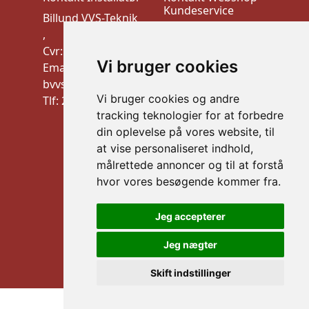
Kundeservice
Billund VVS-Teknik
VEK ApS
,
Trudsøvej 10, 7600
Cvr: 10910900
Vi bruger cookies
Struer
Email:
CVR:44526026
bvvstek@gmail.com
mail: info@vek.dk
Vi bruger cookies og andre
Tlf: 20 32 21 09
TLF: Al henvendelse
tracking teknologier for at forbedre
via mail
din oplevelse på vores website, til
Information
at vise personaliseret indhold,
målrettede annoncer og til at forstå
Handelsbetingelser
hvor vores besøgende kommer fra.
B2B LOGIN
Sikker betaling
Jeg accepterer
Jeg nægter
Skift indstillinger