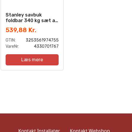
Stanley savbuk
foldbar 340 kg sæt a
2stk
539,88 Kr.
GTIN:
3253561974755
VareNr:
4330701767
Læs mere
Kontakt Installatør
Kontakt Webshop