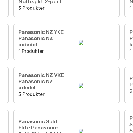
Multisplit 2-port
M
3 Produkter
1
Panasonic NZ YKE
P
Panasonic NZ
P
indedel
k
1 Produkter
1
Panasonic NZ VKE
P
Panasonic NZ
P
udedel
2
3 Produkter
P
Panasonic Split
S
Elite Panasonic
S