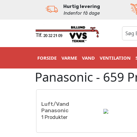
Hurtig levering
Indenfor få dage
0
FORSIDE
VARME
VAND
VENTILATION
Panasonic - 659 P
Luft/Vand
Panasonic
1 Produkter