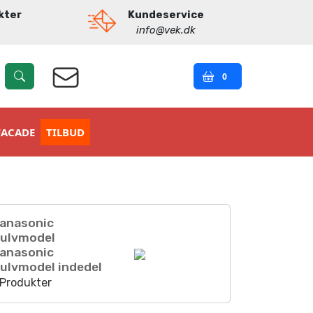
kter
Kundeservice
info@vek.dk
0
FACADE
TILBUD
anasonic
ulvmodel
anasonic
ulvmodel indedel
 Produkter