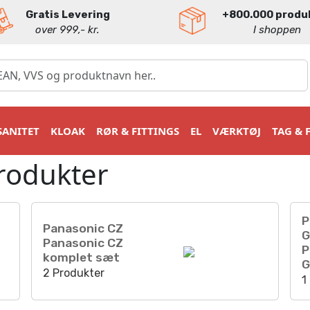
Gratis Levering
+800.000 produ
over 999,- kr.
I shoppen
SANITET
KLOAK
RØR & FITTINGS
EL
VÆRKTØJ
TAG & 
rodukter
P
Panasonic CZ
G
Panasonic CZ
P
komplet sæt
G
2 Produkter
1