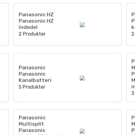
Panasonic HZ
P
Panasonic HZ
P
indedel
k
2 Produkter
2
P
Panasonic
M
Panasonic
P
Kanalbatteri
M
i
5 Produkter
3
Panasonic
P
Multisplit
M
Panasonic
P