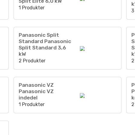
Split Elite 6,0 kW
1 Produkter
3
Panasonic Split
P
Standard Panasonic
S
Split Standard 3,6
S
kW
2 Produkter
2
Panasonic VZ
P
Panasonic VZ
P
indedel
k
1 Produkter
2